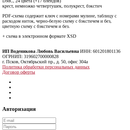
DMC, 24 цвета (+17 блендов)
крест, немножко четвертушек, полукрест, бэкстич
PDF-схема содержит ключ с номерами мулине, таблицу с
расходом ниток, черно-белую схему с бэкстичем и без,
цветную схему с бэкстичем и без.
+ схема в электронном формате XSD
ИП Воденикова Любовь Васильевна
ИНН: 601201801136
ОГРНИП: 319602700000828
г. Псков, Октябрьский пр., д. 50, офис 304а
Политика обработки персональных данных
Договор оферты
Авторизация