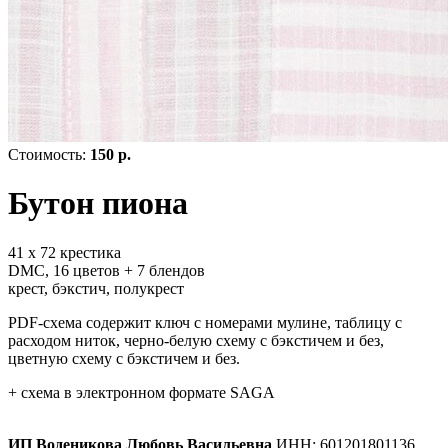
Стоимость:
150 р.
Бутон пиона
41 х 72 крестика
DMC, 16 цветов + 7 блендов
крест, бэкстич, полукрест
PDF-схема содержит ключ с номерами мулине, таблицу с
расходом ниток, черно-белую схему с бэкстичем и без,
цветную схему с бэкстичем и без.
+ схема в электронном формате SAGA
ИП Воденикова Любовь Васильевна
ИНН: 601201801136