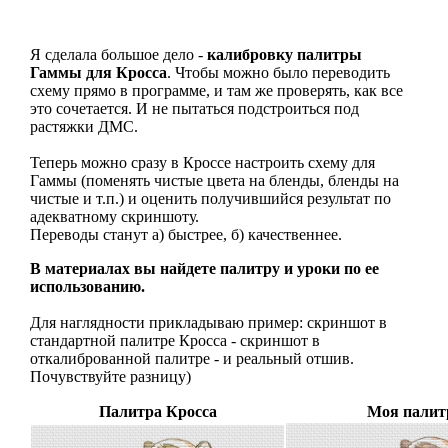
Я сделала большое дело -
калибровку палитры
Гаммы для Кросса
. Чтобы можно было переводить
схему прямо в программе, и там же проверять, как все
это сочетается. И не пытаться подстроиться под
растяжки ДМС.
Теперь можно сразу в Кроссе настроить схему для
Гаммы (поменять чистые цвета на бленды, бленды на
чистые и т.п.) и оценить получившийся результат по
адекватному скриншоту.
Переводы станут а) быстрее, б) качественнее.
В материалах вы найдете палитру и уроки по ее
использованию.
Для наглядности прикладываю пример: скриншот в
стандартной палитре Кросса - скриншот в
откалиброванной палитре - и реальный отшив.
Почувствуйте разницу)
Палитра Кросса
Моя палит